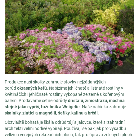
Produkce naší školky zahrnuje stovky nejžádanějších
odrůd
okrasných keřů
. Nabízíme jehličnaté a listnaté rostliny v
květináčích i jehličnaté rostliny vykopané ze země s kořenovým
balem. Prodáváme četné odrůdy
dřišťálu, zimostrázu, mochna
stejně jako cypřiš, tužebník a Weigelie
. Naše nabídka zahrnuje
skalníky,
zlatici a magnólii, šeříky, kalinu a brčál
.
Obzvláště bohatá je škála odrůd tújí a jalovce, které si zahradní
architekti velmi horlivě vybírají. Používají se pak jak pro výsadbu
velkých veřejných rekreačních ploch, tak pro úpravu zelených ploch