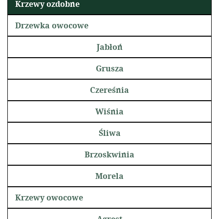
Krzewy ozdobne
Drzewka owocowe
Jabłoń
Grusza
Czereśnia
Wiśnia
Śliwa
Brzoskwinia
Morela
Krzewy owocowe