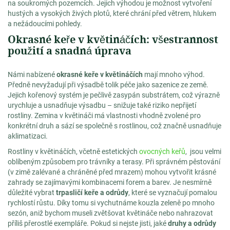
na soukromých pozemcích. Jejich výhodou je možnost vytvoření
hustých a vysokých živých plotů, které chrání před větrem, hlukem
a nežádoucími pohledy.
Okrasné keře v květináčích: všestrannost
použití a snadná úprava
Námi nabízené
okrasné keře v květináčích
mají mnoho výhod.
Předně nevyžadují při výsadbě tolik péče jako sazenice ze země.
Jejich kořenový systém je pečlivě zasypán substrátem, což výrazně
urychluje a usnadňuje výsadbu – snižuje také riziko nepřijetí
rostliny. Zemina v květináči má vlastnosti vhodně zvolené pro
konkrétní druh a sází se společně s rostlinou, což značně usnadňuje
aklimatizaci.
Rostliny v květináčích, včetně estetických
ovocných keřů
, jsou velmi
oblíbeným způsobem pro trávníky a terasy. Při správném pěstování
(v zimě zalévané a chráněné před mrazem) mohou vytvořit krásné
zahrady se zajímavými kombinacemi forem a barev. Je nesmírně
důležité vybrat
trpasličí keře a odrůdy
, které se vyznačují pomalou
rychlostí růstu. Díky tomu si vychutnáme kouzla zeleně po mnoho
sezón, aniž bychom museli zvětšovat květináče nebo nahrazovat
příliš přerostlé exempláře. Pokud si nejste jisti, jaké
druhy a odrůdy