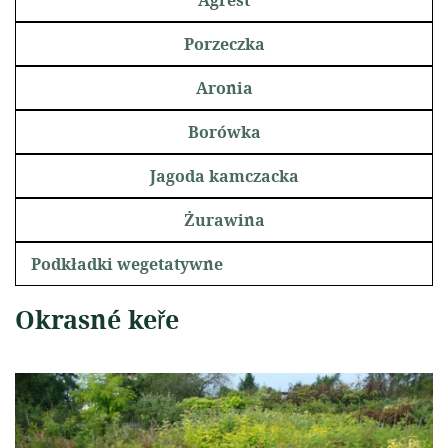
Agrest
Porzeczka
Aronia
Borówka
Jagoda kamczacka
Żurawina
Podkładki wegetatywne
Okrasné keře