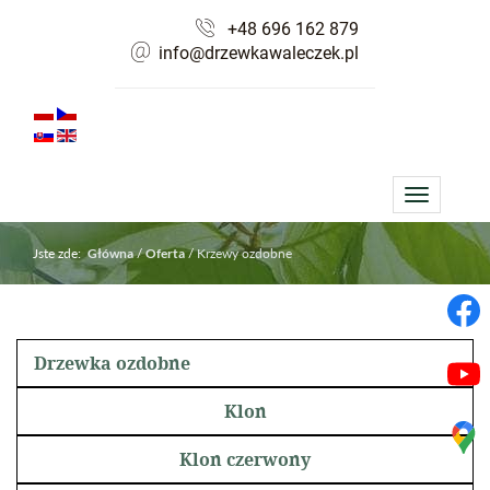
+48 696 162 879
info@drzewkawaleczek.pl
Toggle
navigation
Jste zde:
/
/
Krzewy ozdobne
Główna
Oferta
Drzewka ozdobne
Klon
Klon czerwony