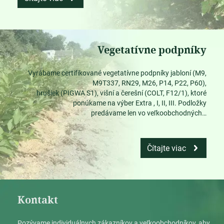
Vegetatívne podpníky
Vyrábame certifikované vegetatívne podpníky jabloní (M9,
M9T337, RN29, M26, P14, P22, P60),
hrušiek (PIGWA S1), višní a čerešní (COLT, F12/1), ktoré
ponúkame na výber Extra , I, II, III. Podložky
predávame len vo veľkoobchodných…
Čítajte viac
Kontakt
Pozývame individuálnych zákazníkov a veľkoobchodníkov, aby