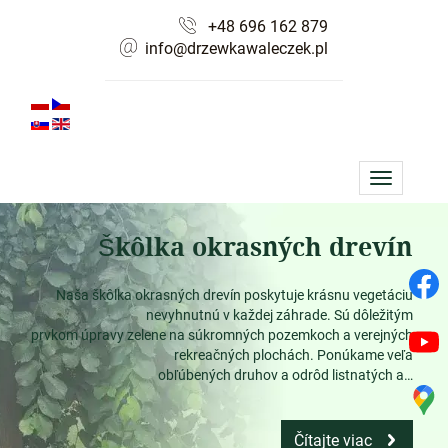
+48 696 162 879
info@drzewkawaleczek.pl
Toggle
navigation
Škôlka okrasných drevín
Naša škôlka okrasných drevín poskytuje krásnu vegetáciu
nevyhnutnú v každej záhrade. Sú dôležitým
prvkom úpravy zelene na súkromných pozemkoch a verejných
rekreačných plochách. Ponúkame veľa
obľúbených druhov a odrôd listnatých a…
Čítajte viac