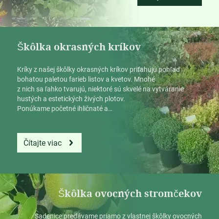
Škôlka okrasných kríkov
Kríky z našej škôlky okrasných kríkov priťahujú pohľad
bohatou paletou farieb listov a kvetov. Mnohé
z nich sa ľahko tvarujú, niektoré sú skvelé na vytváranie
hustých a estetických živých plotov.
Ponúkame početné ihličnaté a…
Čítajte viac
Škôlka ovocných stromčekov
Sadenice predávame priamo z vlastnej škôlky ovocných