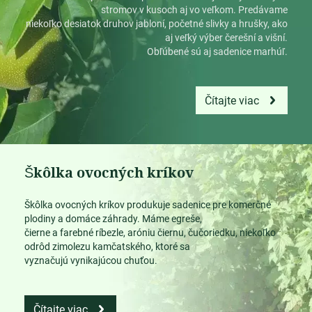
stromov v kusoch aj vo veľkom. Predávame
niekoľko desiatok druhov jabloní, početné slivky a hrušky, ako
aj veľký výber čerešní a višní.
Obľúbené sú aj sadenice marhúľ.
Čítajte viac
Škôlka ovocných kríkov
Škôlka ovocných kríkov produkuje sadenice pre komerčné
plodiny a domáce záhrady. Máme egreše,
čierne a farebné ríbezle, aróniu čiernu, čučoriedku, niekoľko
odrôd zimolezu kamčatského, ktoré sa
vyznačujú vynikajúcou chuťou.
Čítajte viac