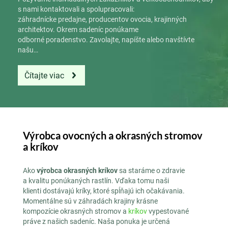
s nami kontaktovali a spolupracovali:
záhradnícke predajne, producentov ovocia, krajinných
architektov. Okrem sadeníc ponúkame
odborné poradenstvo. Zavolajte, napíšte alebo navštívte
našu…
Čítajte viac
Výrobca ovocných a okrasných stromov
a kríkov
Ako
výrobca okrasných kríkov
sa staráme o zdravie
a kvalitu ponúkaných rastlín. Vďaka tomu naši
klienti dostávajú kríky, ktoré spĺňajú ich očakávania.
Momentálne sú v záhradách krajiny krásne
kompozície okrasných stromov a
kríkov
vypestované
práve z našich sadeníc. Naša ponuka je určená