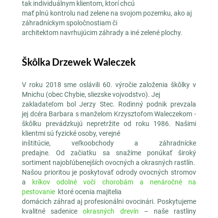
tak individuálnym klientom, ktorí chcú
mať plnú kontrolu nad zelene na svojom pozemku, ako aj
záhradníckym spoločnostiam či
architektom navrhujúcim záhrady a iné zelené plochy.
Škôlka Drzewek Waleczek
V roku 2018 sme oslávili 60. výročie založenia škôlky v
Mnichu (obec Chybie, sliezske vojvodstvo). Jej
zakladateľom bol Jerzy Stec. Rodinný podnik prevzala
jej dcéra Barbara s manželom Krzysztofom Waleczekom -
škôlku prevádzkujú nepretržite od roku 1986. Našimi
klientmi sú fyzické osoby, verejné
inštitúcie, veľkoobchody a záhradnícke
predajne. Od začiatku sa snažíme ponúkať široký
sortiment najobľúbenejších ovocných a okrasných rastlín.
Našou prioritou je poskytovať odrody ovocných stromov
a
kríkov odolné voči chorobám a nenáročné
na
pestovanie
ktoré ocenia majitelia
domácich záhrad aj profesionálni ovocinári. Poskytujeme
kvalitné sadenice
okrasných drevín
– naše rastliny